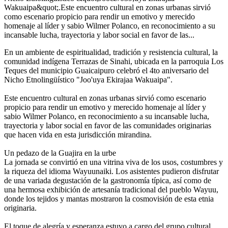
Wakuaipa&quot;.​Este encuentro cultural en zonas urbanas sirvió
como escenario propicio para rendir un emotivo y merecido
homenaje al líder y sabio Wilmer Polanco, en reconocimiento a su
incansable lucha, trayectoria y labor social en favor de las...
En un ambiente de espiritualidad, tradición y resistencia cultural, la
comunidad indígena Terrazas de Sinahi, ubicada en la parroquia Los
Teques del municipio Guaicaipuro celebró el 4to aniversario del
Nicho Etnolingüístico "Joo'uya Ekirajaa Wakuaipa".
​Este encuentro cultural en zonas urbanas sirvió como escenario
propicio para rendir un emotivo y merecido homenaje al líder y
sabio Wilmer Polanco, en reconocimiento a su incansable lucha,
trayectoria y labor social en favor de las comunidades originarias
que hacen vida en esta jurisdicción mirandina.
​Un pedazo de la Guajira en la urbe
​La jornada se convirtió en una vitrina viva de los usos, costumbres y
la riqueza del idioma Wayuunaiki. Los asistentes pudieron disfrutar
de una variada degustación de la gastronomía típica, así como de
una hermosa exhibición de artesanía tradicional del pueblo Wayuu,
donde los tejidos y mantas mostraron la cosmovisión de esta etnia
originaria.
​El toque de alegría y esperanza estuvo a cargo del grupo cultural