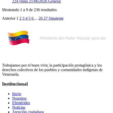
224 vistas
21/06/2026
General
Mostrando
1
a
9
de
236
resultados
Anterior
1
2
3
4
5
6
...
26
27
Siguiente
Trabajamos por el buen vivir, la participación protagónica y los
derechos colectivos de los pueblos y comunidades indígenas de
Venezuela.
Institucional
Inicio
Nosotros
Efemérides
Noticias
Atención ciudadana