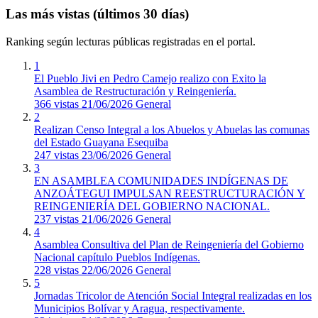
Las más vistas (últimos 30 días)
Ranking según lecturas públicas registradas en el portal.
1
El Pueblo Jivi en Pedro Camejo realizo con Exito la
Asamblea de Restructuración y Reingeniería.
366 vistas
21/06/2026
General
2
Realizan Censo Integral a los Abuelos y Abuelas las comunas
del Estado Guayana Esequiba
247 vistas
23/06/2026
General
3
EN A​SAMBLEA COMUNIDADES INDÍGENAS DE
ANZOÁTEGUI IMPULSAN REESTRUCTURACIÓN Y
REINGENIERÍA DEL GOBIERNO NACIONAL.
237 vistas
21/06/2026
General
4
Asamblea Consultiva del Plan de Reingeniería del Gobierno
Nacional capítulo Pueblos Indígenas.
228 vistas
22/06/2026
General
5
Jornadas Tricolor de Atención Social Integral realizadas en los
Municipios Bolívar y Aragua, respectivamente.