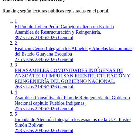
Ranking según lecturas públicas registradas en el portal.
1
El Pueblo Jivi en Pedro Camejo realizo con Exito la
Asamblea de Restructuración y Reingeniería.
397 vistas
21/06/2026
General
2
Realizan Censo Integral a los Abuelos y Abuelas las comunas
del Estado Guayana Esequiba
275 vistas
23/06/2026
General
3
EN A​SAMBLEA COMUNIDADES INDÍGENAS DE
ANZOÁTEGUI IMPULSAN REESTRUCTURACIÓN Y
REINGENIERÍA DEL GOBIERNO NACIONAL.
268 vistas
21/06/2026
General
4
Asamblea Consultiva del Plan de Reingeniería del Gobierno
Nacional capítulo Pueblos Indígenas.
255 vistas
22/06/2026
General
5
Jornada de Atención Integral a los espacios de la U.E. Ilustre
Simón Bolívar.
253 vistas
20/06/2026
General