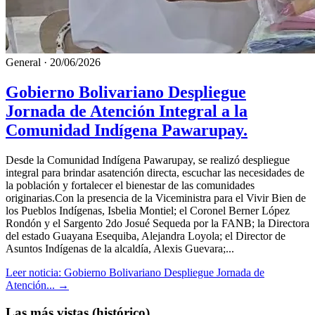
General
·
20/06/2026
Gobierno Bolivariano Despliegue
Jornada de Atención Integral a la
Comunidad Indígena Pawarupay.
​Desde la Comunidad Indígena Pawarupay, se realizó despliegue
integral para brindar asatención directa, escuchar las necesidades de
la población y fortalecer el bienestar de las comunidades
originarias.Con la presencia de la Viceministra para el Vivir Bien de
los Pueblos Indígenas, Isbelia Montiel; el Coronel Berner López
Rondón y el Sargento 2do Josué Sequeda por la FANB; la Directora
del estado Guayana Esequiba, Alejandra Loyola; el Director de
Asuntos Indígenas de la alcaldía, Alexis Guevara;...
Leer noticia: Gobierno Bolivariano Despliegue Jornada de
Atención...
→
Las más vistas (histórico)