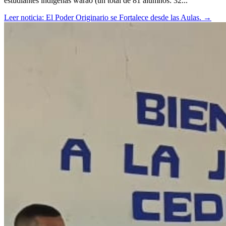
estudiantes indígenas warao (un total de 81 alumnos: 32...
Leer noticia: El Poder Originario se Fortalece desde las Aulas.
→