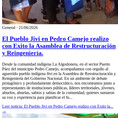
General
·
21/06/2026
El Pueblo Jivi en Pedro Camejo realizo
con Exito la Asamblea de Restructuración
y Reingeniería.
Desde la comunidad indígena La Algodonera, en el sector Puerto
Páez del municipio Pedro Camejo, acompañamos con orgullo al
aguerrido pueblo indígena Jivi en la Asamblea de Reestructuración y
Reingeniería del Gobierno Nacional. En un ambiente de debate
protagónico y profundamente democrático, nos encontramos junto a
representantes de instituciones públicas, líderes territoriales, jóvenes,
abuelos, abuelas, sabios y sabias de la comunidad, quienes sumaron
su voz y experiencia para planificar el fu...
Leer noticia: El Pueblo Jivi en Pedro Camejo realizo con Exito la...
→