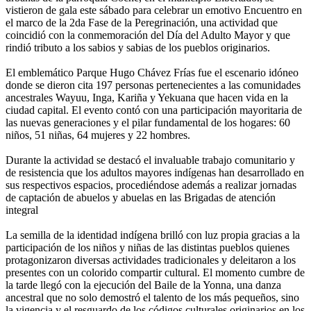
vistieron de gala este sábado para celebrar un emotivo Encuentro en
el marco de la 2da Fase de la Peregrinación, una actividad que
coincidió con la conmemoración del Día del Adulto Mayor y que
rindió tributo a los sabios y sabias de los pueblos originarios.
El emblemático Parque Hugo Chávez Frías fue el escenario idóneo
donde se dieron cita 197 personas pertenecientes a las comunidades
ancestrales Wayuu, Inga, Kariña y Yekuana que hacen vida en la
ciudad capital. El evento contó con una participación mayoritaria de
las nuevas generaciones y el pilar fundamental de los hogares: 60
niños, 51 niñas, 64 mujeres y 22 hombres.
Durante la actividad se destacó el invaluable trabajo comunitario y
de resistencia que los adultos mayores indígenas han desarrollado en
sus respectivos espacios, procediéndose además a realizar jornadas
de captación de abuelos y abuelas en las Brigadas de atención
integral
La semilla de la identidad indígena brilló con luz propia gracias a la
participación de los niños y niñas de las distintas pueblos quienes
protagonizaron diversas actividades tradicionales y deleitaron a los
presentes con un colorido compartir cultural. El momento cumbre de
la tarde llegó con la ejecución del Baile de la Yonna, una danza
ancestral que no solo demostró el talento de los más pequeños, sino
la vigencia y el resguardo de los códigos culturales originarios en los