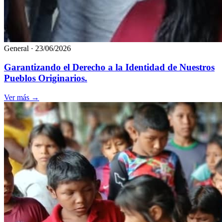
General
·
23/06/2026
Garantizando el Derecho a la Identidad de Nuestros
Pueblos Originarios.
Ver más
→