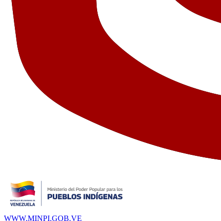
WWW.MINPI.GOB.VE