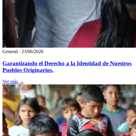
General
·
23/06/2026
Garantizando el Derecho a la Identidad de Nuestros
Pueblos Originarios.
Ver más
→