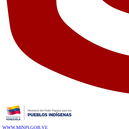
WWW.MINPI.GOB.VE